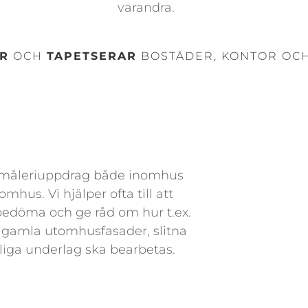
varandra.
R
OCH
TAPETSERAR
BOSTÄDER, KONTOR OC
r måleriuppdrag både inomhus
mhus. Vi hjälper ofta till att
bedöma och ge råd om hur t.ex.
r gamla utomhusfasader, slitna
liga underlag ska bearbetas.