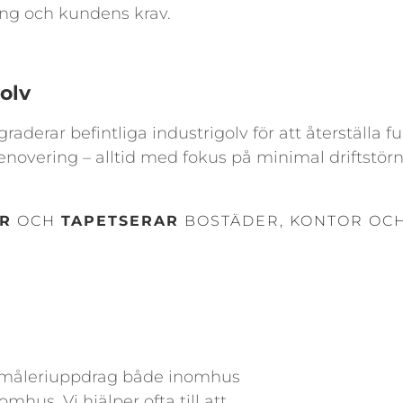
ing och kundens krav.
olv
pgraderar befintliga industrigolv för att återställa
renovering – alltid med fokus på minimal driftstörn
R
OCH
TAPETSERAR
BOSTÄDER, KONTOR OC
r måleriuppdrag både inomhus
mhus. Vi hjälper ofta till att