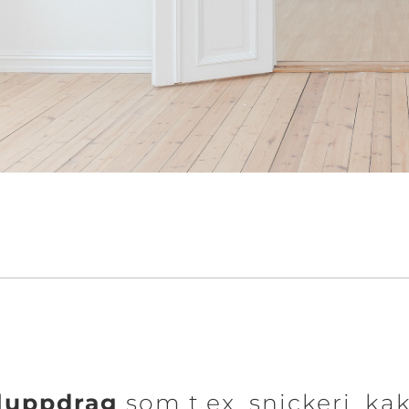
aluppdrag
som t.ex. snickeri, ka