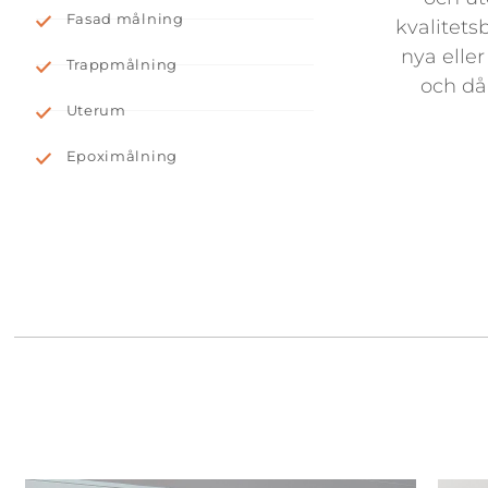
Fasad målning
kvalitets
nya elle
Trappmålning
och då
Uterum
Epoximålning