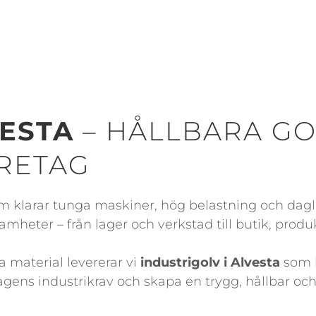
VESTA
– HÅLLBARA G
ÖRETAG
 klarar tunga maskiner, hög belastning och daglig
samheter – från lager och verkstad till butik, produ
 material levererar vi
industrigolv i Alvesta
som k
agens industrikrav och skapa en trygg, hållbar och