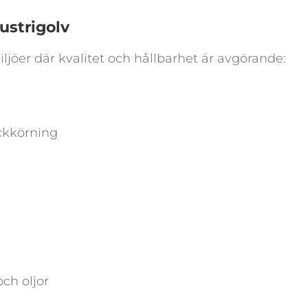
ustrigolv
ljöer där kvalitet och hållbarhet är avgörande:
uckkörning
ch oljor