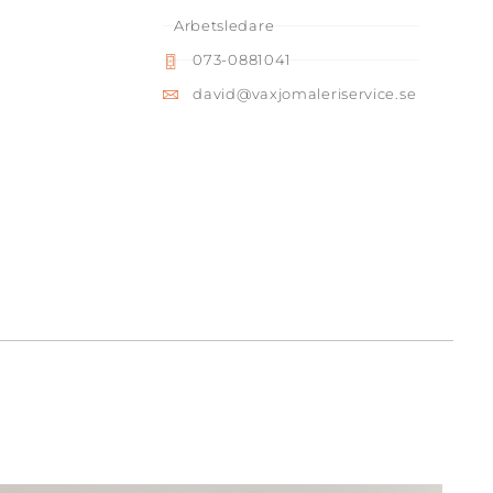
Arbetsledare
073-0881041
david@vaxjomaleriservice.se